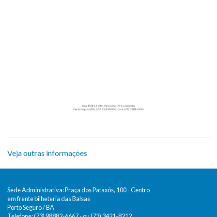
Veja outras informações
Sede Administrativa: Praça dos Pataxós, 100 - Centro
em frente bilheteria das Balsas
Porto Seguro / BA
Telefone: (73) 98882-6667 - ou (73) 3421-8212