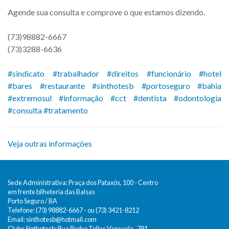
Agende sua consulta e comprove o que estamos dizendo.
(73)98882-6667
(73)3288-6636
#sindicato
#trabalhador
#direitos
#funcionário
#hotel
#bares
#restaurante
#sinthotesb
#portoseguro
#bahia
#extremosul
#informação
#cct
#dentista
#odontologia
#consulta
#tratamento
Veja outras informações
Sede Administrativa: Praça dos Pataxós, 100 - Centro
em frente bilheteria das Balsas
Porto Seguro / BA
Telefone: (73) 98882-6667 - ou (73) 3421-8212
Email:
sinthotesb@hotmail.com
Clube Sinthotesb: Rua Pedro Telles Vansuela , 791