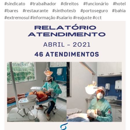
#sindicato #trabalhador #direitos #funcionário #hotel
#bares #restaurante #sinthotesb #portoseguro #bahia
#extremosul #informação #salario #reajuste #cct