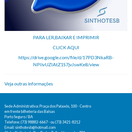
PARA LER,BAIXAR E IMPRIMIR
CLICK AQUI
https://drive.google.com/file/d/17PD3NkaRB-
NPIivUZIAtZ1S7jvJswKe8/view
Veja outras informações
Sede Administrativa: Praça dos Pataxós, 100 - Centro
em frente bilheteria das Balsas
Porto Seguro / BA
Telefone: (73) 98882-6667 - ou (73) 3421-8212
Email:
sinthotesb@hotmail.com